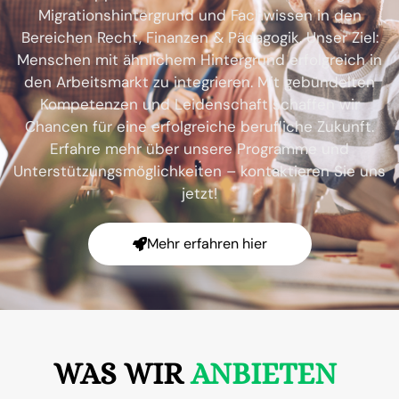
Migrationshintergrund und Fachwissen in den
Bereichen Recht, Finanzen & Pädagogik. Unser Ziel:
Menschen mit ähnlichem Hintergrund erfolgreich in
den Arbeitsmarkt zu integrieren. Mit gebündelten
Kompetenzen und Leidenschaft schaffen wir
Chancen für eine erfolgreiche berufliche Zukunft.
Erfahre mehr über unsere Programme und
Unterstützungsmöglichkeiten – kontaktieren Sie uns
jetzt!
Mehr erfahren hier
WAS WIR
ANBIETEN