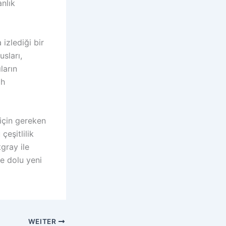
anlık
izlediği bir
usları,
ların
ih
 için gereken
çeşitlilik
gray ile
le dolu yeni
WEITER