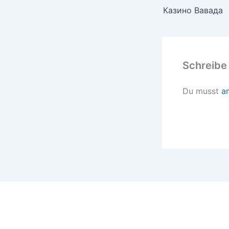
Казино Вавада
Schreibe
Du musst
a