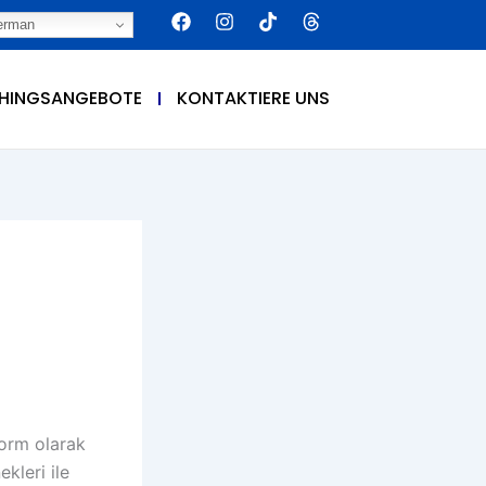
F
I
T
T
rman
a
n
i
h
c
s
k
r
e
t
t
e
b
a
o
a
HINGSANGEBOTE
KONTAKTIERE UNS
o
g
k
d
o
r
s
k
a
m
form olarak
kleri ile