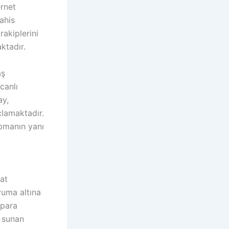
ernet
ahis
rakiplerini
ktadır.
aş
canlı
ay,
çlamaktadır.
apmanın yanı
kat
oruma altına
 para
i sunan