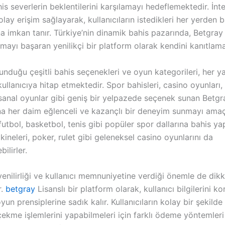
is severlerin beklentilerini karşılamayı hedeflemektedir. İnt
lay erişim sağlayarak, kullanıcıların istedikleri her yerden b
 imkan tanır. Türkiye’nin dinamik bahis pazarında, Betgray 
mayı başaran yenilikçi bir platform olarak kendini kanıtlama
unduğu çeşitli bahis seçenekleri ve oyun kategorileri, her y
llanıcıya hitap etmektedir. Spor bahisleri, casino oyunları, 
 sanal oyunlar gibi geniş bir yelpazede seçenek sunan Betgr
rına her daim eğlenceli ve kazançlı bir deneyim sunmayı ama
, futbol, basketbol, tenis gibi popüler spor dallarına bahis y
akineleri, poker, rulet gibi geleneksel casino oyunlarını da
ilirler.
enilirliği ve kullanıcı memnuniyetine verdiği önemle de dik
r.
betgray
Lisanslı bir platform olarak, kullanıcı bilgilerini k
oyun prensiplerine sadık kalır. Kullanıcıların kolay bir şekilde
çekme işlemlerini yapabilmeleri için farklı ödeme yöntemler