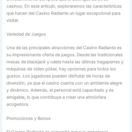
casinos. En este artículo, exploraremos las características
que hacen del Casino Radiante un lugar excepcional para
visitar.
Variedad de Juegos
Una de las principales atracciones del Casino Radiante es
su impresionante oferta de juegos. Desde las tradicionales
mesas de blackjack y ruleta hasta las últimas tragaperras y
máquinas de video póker, hay opciones para todos los
gustos. Los jugadores pueden disfrutar de horas de
diversión, ya que el casino cuenta con un ambiente alegre
y dinámico. Además, el personal está capacitado y es
amigable, lo que contribuye a crear una atmósfera
acogedora.
Promociones y Bonos
El Casino Radiante es conocido por sus generosas