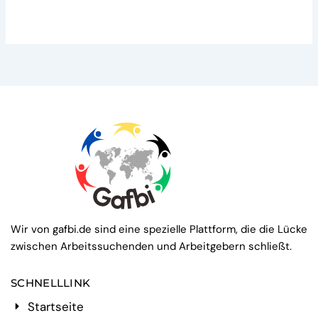
Wir von gafbi.de sind eine spezielle Plattform, die die Lücke
zwischen Arbeitssuchenden und Arbeitgebern schließt.
SCHNELLLINK
Startseite