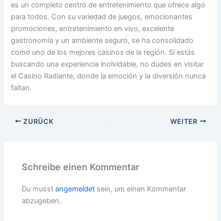
es un completo centro de entretenimiento que ofrece algo
para todos. Con su variedad de juegos, emocionantes
promociones, entretenimiento en vivo, excelente
gastronomía y un ambiente seguro, se ha consolidado
como uno de los mejores casinos de la región. Si estás
buscando una experiencia inolvidable, no dudes en visitar
el Casino Radiante, donde la emoción y la diversión nunca
faltan.
ZURÜCK
WEITER
Schreibe einen Kommentar
Du musst
angemeldet
sein, um einen Kommentar
abzugeben.