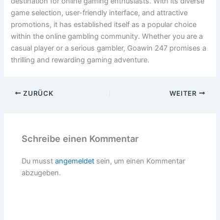
destination for online gaming enthusiasts. With its diverse
game selection, user-friendly interface, and attractive
promotions, it has established itself as a popular choice
within the online gambling community. Whether you are a
casual player or a serious gambler, Goawin 247 promises a
thrilling and rewarding gaming adventure.
ZURÜCK
WEITER
Schreibe einen Kommentar
Du musst
angemeldet
sein, um einen Kommentar
abzugeben.